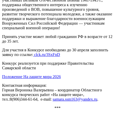
участниках Великой Отечественной Войны 1941-1945 г.,
поддержка общественного интереса к изучению
произведений о ВОВ, повышение культурного уровня,
развитие творческого потенциала молодежи, а также оказание
поддержки и выражение благодарности военнослужащим
Вооруженных Сил Российской Федерации — участникам
специальной военной операции!
Принять участие может любой гражданин РФ в возрасте от 12
до 35 лет.
Для участия в Конкурсе необходимо до 30 апреля заполнить
заявку по ссылке:
clck.ru/3SxFnD
Конкурс реализуется при поддержке Правительства
Самарской области
Положение На zaщите мира 2026
Контактная информация:
Горная Вероника Валерьевна – координатор Областного
конкурса творческих работ «На zащите мира»,
тел.:8(906)
344-61-64
, e-mail:
samara.ssm163@yandex.ru
.
***