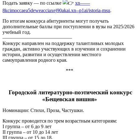
Подать заявку — по ссылке
xn——
8kcimoccaea5deweacciaxej90akai.xn--p1ai/istoria-msu
.
По итогам конкурса абитуриенты могут получать
дополнительные баллы при поступлении в вузы на 2025/2026
учебный год.
——————————————
Конкурс направлен на поддержку талантливых молодых
граждан, активно участвующих в изучении и сохранении
истории, развитии и осуществлении местного
самоуправления родного края.
***
Г
ородской литературно-поэтический конкурс
«Бещевская вишня»
Номинации: Стихи, Проза, Частушки.
Конкурс проводится по трем возрастным категориям:
I группа – от 6 до 9 лет
II группа – от 10 до 14 лет
III группа – от 15 до 18.