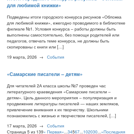
для любимой книжки»
Подведены итоги городского конкурса рисунков «Обложка
для любимой книжки», ежегодно проводимого в библиотеке
филиале №1. Условия конкурса – работы должны быть
выполнены самостоятельно, без помощи родителей или
педагогов, отвечать теме конкурса, не должны быть
скопированы с книги или […]
19 марта, 2026
→
События
«Самарские писатели – детям»
Для читателей 2А класса школы №7 проведен час
литературного краеведения «Самарские писатели –
детям». Цель данного мероприятия – популяризация и
продвижение литературы писателей — наших земляков,
привлечение внимания к их творчеству. Школьники
познакомились с жизнью и творчеством писателей, […]
17 марта, 2026
→
События
Страница 5 из 139
« Первая
«
...
3
4
5
6
7
...
10
20
30
...
»
Последняя